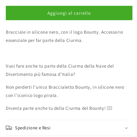
quantità
quantità
per
per
Braccialetto
Braccialetto
Aggiungi al carrello
Nero
Nero
Bounty
Bounty
Bracciale in silicone nero, con il logo Bounty. Accessorio
essenziale per far parte della Ciurma.
Vuoi fare anche tu parte della Ciurma della Nave del
Divertimento più famosa d’Italia?
Non perderti l’unico Braccialetto Bounty, in silicone nero
con l’iconico logo pirata.
Diventa parte anche tu della Ciurma del Bounty! 🏴‍☠️
Spedizione e Resi