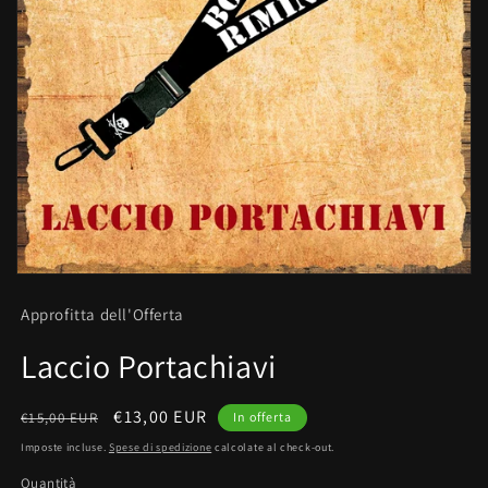
Apri
contenuti
Approfitta dell'Offerta
multimediali
1
in
Laccio Portachiavi
finestra
modale
Prezzo
Prezzo
€13,00 EUR
€15,00 EUR
In offerta
di
scontato
Imposte incluse.
Spese di spedizione
calcolate al check-out.
listino
Quantità