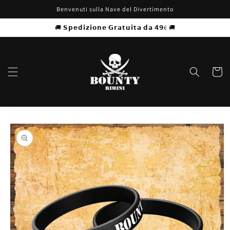
Vai
Benvenuti sulla Nave del Divertimento
direttamente
ai contenuti
🚚 𝗦𝗽𝗲𝗱𝗶𝘇𝗶𝗼𝗻𝗲 𝗚𝗿𝗮𝘁𝘂𝗶𝘁𝗮 𝗱𝗮 𝟰𝟵€ 🚚
Carrell
Passa alle
informazioni
sul prodotto