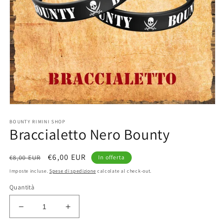
Apri
contenuti
BOUNTY RIMINI SHOP
multimediali
Braccialetto Nero Bounty
1
in
finestra
modale
Prezzo
Prezzo
€6,00 EUR
€8,00 EUR
In offerta
di
scontato
Imposte incluse.
Spese di spedizione
calcolate al check-out.
listino
Quantità
Diminuisci
Aumenta